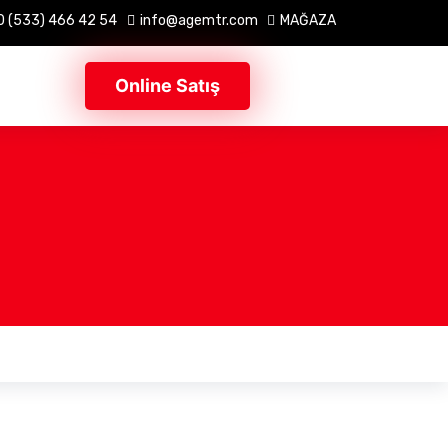
0 (533) 466 42 54
info@agemtr.com
MAĞAZA
Online Satış